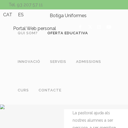
Tel. 93 207 57 11
CAT
ES
Botiga Uniformes
Portal Web personal
QUI SOM?
OFERTA EDUCATIVA
INNOVACIÓ
SERVEIS
ADMISSIONS
CURS
CONTACTE
La pastoral ajuda als
nostres alumnes a ser
persona, a ser membre