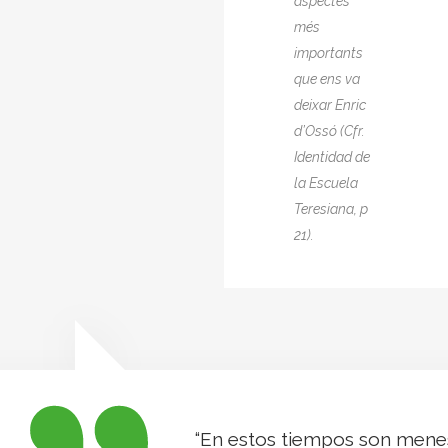
aspectes
més
importants
que ens va
deixar Enric
d’Ossó (Cfr.
Identidad de
la Escuela
Teresiana, p
21).
“En estos tiempos son menes