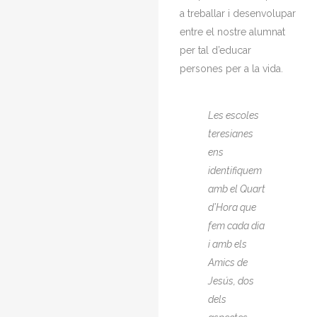
a treballar i desenvolupar
entre el nostre alumnat
per tal d’educar
persones per a la vida.
Les escoles
teresianes
ens
identifiquem
amb el Quart
d’Hora que
fem cada dia
i amb els
Amics de
Jesús, dos
dels