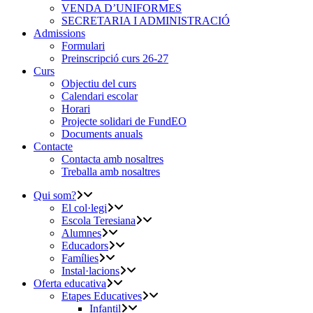
VENDA D’UNIFORMES
SECRETARIA I ADMINISTRACIÓ
Admissions
Formulari
Preinscripció curs 26-27
Curs
Objectiu del curs
Calendari escolar
Horari
Projecte solidari de FundEO
Documents anuals
Contacte
Contacta amb nosaltres
Treballa amb nosaltres
Qui som?
El col·legi
Escola Teresiana
Alumnes
Educadors
Famílies
Instal·lacions
Oferta educativa
Etapes Educatives
Infantil