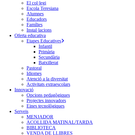
El col·legi
Escola Teresiana
Alumnes
Educadors
Famílies
Instal·lacions
Oferta educativa
Etapes Educatives
Infantil
Primària
Secundària
Batxillerat
Pastoral
Idiomes
Atenció a la diversitat
Activitats extraescolars
Innovació
Opcions pedagògiques
Projectes innovadors
Eines tecnològiques
Serveis
MENJADOR
ACOLLIDA MATINAL/TARDA
BIBLIOTECA
VENDA DE LLIBRES