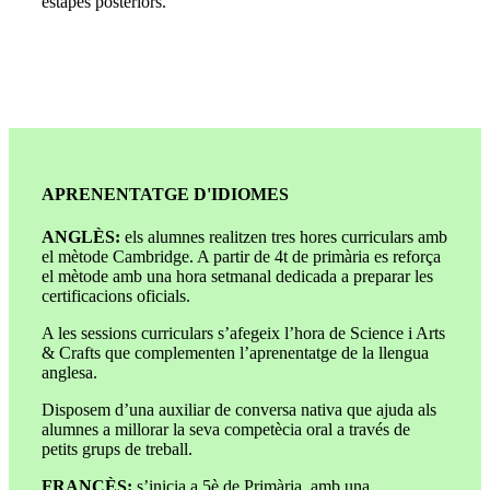
estapes posteriors.
APRENENTATGE D'IDIOMES
ANGLÈS:
els alumnes realitzen tres hores curriculars amb
el mètode Cambridge. A partir de 4t de primària es reforça
el mètode amb una hora setmanal dedicada a preparar les
certificacions oficials.
A les sessions curriculars s’afegeix l’hora de Science i Arts
& Crafts que complementen l’aprenentatge de la llengua
anglesa.
Disposem d’una auxiliar de conversa nativa que ajuda als
alumnes a millorar la seva competècia oral a través de
petits grups de treball.
FRANCÈS:
s’inicia a 5è de Primària, amb una