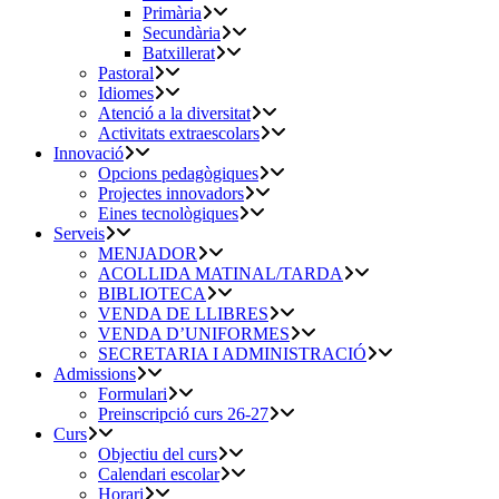
Primària
Secundària
Batxillerat
Pastoral
Idiomes
Atenció a la diversitat
Activitats extraescolars
Innovació
Opcions pedagògiques
Projectes innovadors
Eines tecnològiques
Serveis
MENJADOR
ACOLLIDA MATINAL/TARDA
BIBLIOTECA
VENDA DE LLIBRES
VENDA D’UNIFORMES
SECRETARIA I ADMINISTRACIÓ
Admissions
Formulari
Preinscripció curs 26-27
Curs
Objectiu del curs
Calendari escolar
Horari