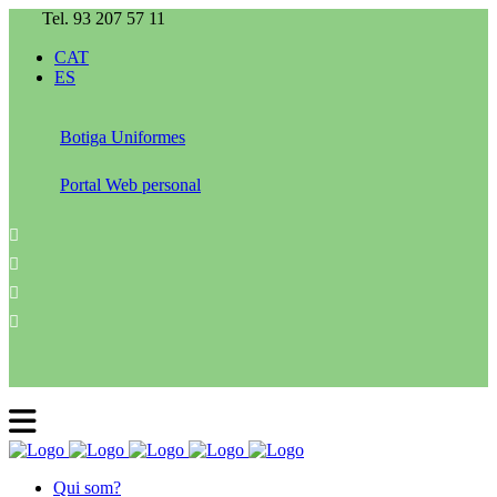
Tel. 93 207 57 11
CAT
ES
Botiga Uniformes
Portal Web personal
Qui som?