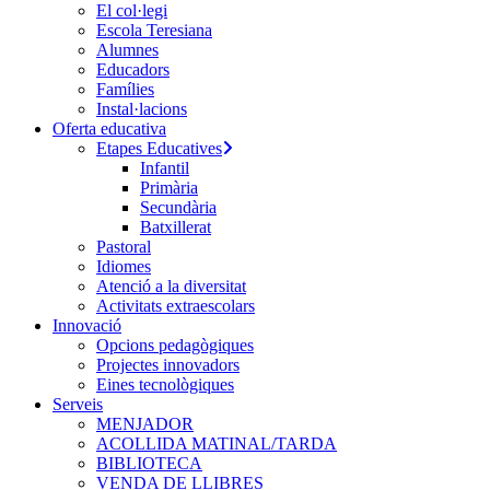
El col·legi
Escola Teresiana
Alumnes
Educadors
Famílies
Instal·lacions
Oferta educativa
Etapes Educatives
Infantil
Primària
Secundària
Batxillerat
Pastoral
Idiomes
Atenció a la diversitat
Activitats extraescolars
Innovació
Opcions pedagògiques
Projectes innovadors
Eines tecnològiques
Serveis
MENJADOR
ACOLLIDA MATINAL/TARDA
BIBLIOTECA
VENDA DE LLIBRES