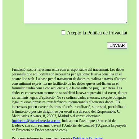
Acepto la Política de Privacitat
Fundació Escola Teresiana actua com a responsable del tractament. Les dades
personals que sol·licitem són necessaris per gestionar la seva consulta en el
nostre lloc web. La base per al tractament de dades es realitza a través d’aquest
consentiment exprés. La no facilitació de les dades que es sol·liciten en el
formulari tindrà com a conseqüència que la consulta no pugui ser atesa. Les
dades es conservaran mentre no se sol·liciti la seva supressió i, si escau, durant
els terminis legals d’aplicació. No se cediran dades a tercers, excepte obligació
legal, ni estan previstes transferències internacionals d’aquestes dades. Els
interessats poden exercir els drets d’accés, rectificació, supressió, portabilitat i
la limitació o posició dirigint-se per escrit a la direcció del Responsable, C/
Melquíades Álvarez, 8, 28003, Madrid o al correu electrònic
fundacion@escuelateresiana.com
, indicant en l’assumpte «Protecció de
Dades», així com reclamar davant l’Autoritat de Control (l’Agència Espanyola
de Protecció de Dades ww.aepd.com).
Per a més informació, consulteu la nostra
Política de Privacitat.