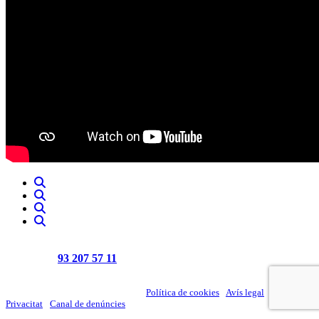
Col·legi Sant Josep-Teresianes - C/ Nàpols, 359 · 08025 ·
Barcelona-
93 207 57 11
© 2026 Fundació Escola Teresiana |
Política de cookies
·
Avís legal
·
Política de
Privacitat
·
Canal de denúncies