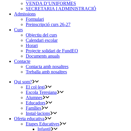
VENDA D’UNIFORMES
SECRETARIA I ADMINISTRACIÓ
Admissions
Formulari
Preinscripció curs 26-27
Curs
Objectiu del curs
Calendari escolar
Horari
Projecte solidari de FundEO
Documents anuals
Contacte
Contacta amb nosaltres
Treballa amb nosaltres
Qui som?
El col·legi
Escola Teresiana
Alumnes
Educadors
Famílies
Instal·lacions
Oferta educativa
Etapes Educatives
Infantil