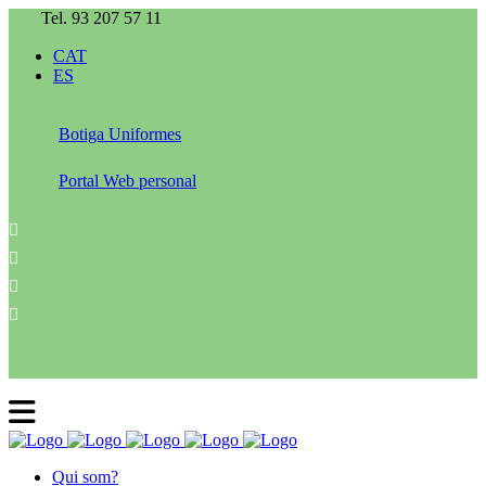
Tel. 93 207 57 11
CAT
ES
Botiga Uniformes
Portal Web personal
Qui som?