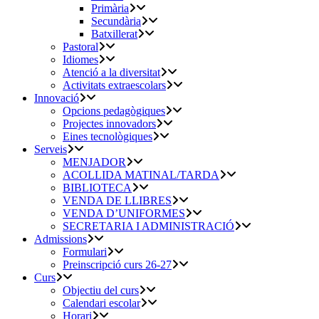
Primària
Secundària
Batxillerat
Pastoral
Idiomes
Atenció a la diversitat
Activitats extraescolars
Innovació
Opcions pedagògiques
Projectes innovadors
Eines tecnològiques
Serveis
MENJADOR
ACOLLIDA MATINAL/TARDA
BIBLIOTECA
VENDA DE LLIBRES
VENDA D’UNIFORMES
SECRETARIA I ADMINISTRACIÓ
Admissions
Formulari
Preinscripció curs 26-27
Curs
Objectiu del curs
Calendari escolar
Horari