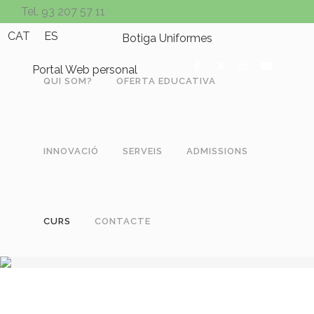
Tel. 93 207 57 11
CAT
ES
Botiga Uniformes
Portal Web personal
QUI SOM?
OFERTA EDUCATIVA
INNOVACIÓ
SERVEIS
ADMISSIONS
CURS
CONTACTE