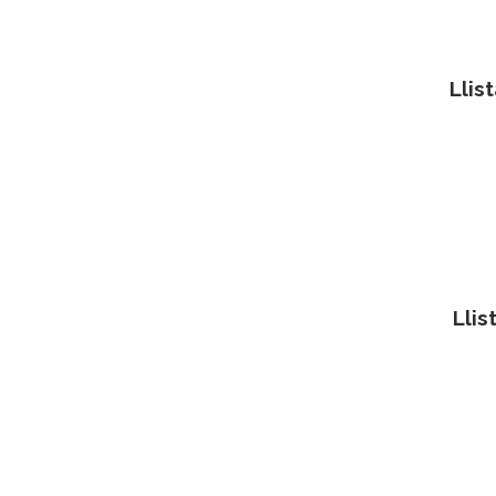
Llist
Llis