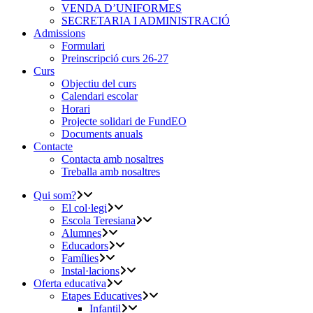
VENDA D’UNIFORMES
SECRETARIA I ADMINISTRACIÓ
Admissions
Formulari
Preinscripció curs 26-27
Curs
Objectiu del curs
Calendari escolar
Horari
Projecte solidari de FundEO
Documents anuals
Contacte
Contacta amb nosaltres
Treballa amb nosaltres
Qui som?
El col·legi
Escola Teresiana
Alumnes
Educadors
Famílies
Instal·lacions
Oferta educativa
Etapes Educatives
Infantil