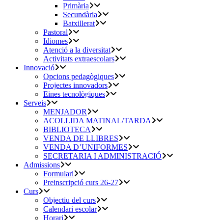
Primària
Secundària
Batxillerat
Pastoral
Idiomes
Atenció a la diversitat
Activitats extraescolars
Innovació
Opcions pedagògiques
Projectes innovadors
Eines tecnològiques
Serveis
MENJADOR
ACOLLIDA MATINAL/TARDA
BIBLIOTECA
VENDA DE LLIBRES
VENDA D’UNIFORMES
SECRETARIA I ADMINISTRACIÓ
Admissions
Formulari
Preinscripció curs 26-27
Curs
Objectiu del curs
Calendari escolar
Horari