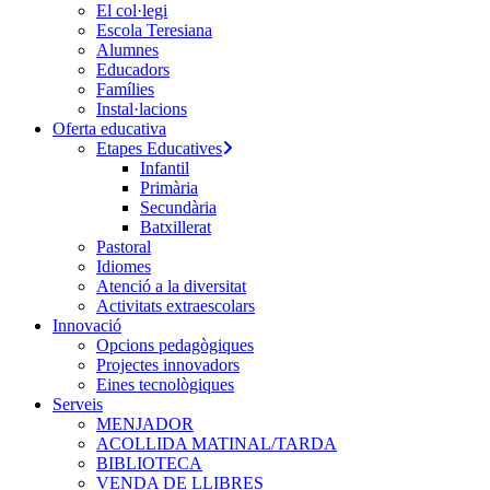
El col·legi
Escola Teresiana
Alumnes
Educadors
Famílies
Instal·lacions
Oferta educativa
Etapes Educatives
Infantil
Primària
Secundària
Batxillerat
Pastoral
Idiomes
Atenció a la diversitat
Activitats extraescolars
Innovació
Opcions pedagògiques
Projectes innovadors
Eines tecnològiques
Serveis
MENJADOR
ACOLLIDA MATINAL/TARDA
BIBLIOTECA
VENDA DE LLIBRES