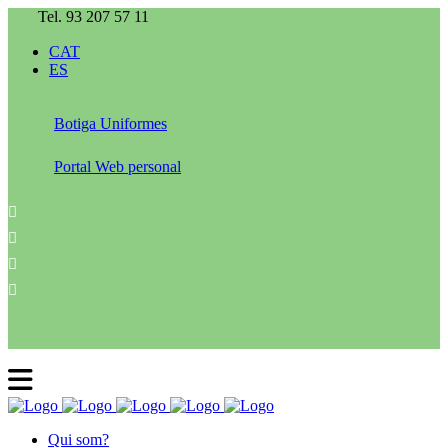
Tel. 93 207 57 11
CAT
ES
Botiga Uniformes
Portal Web personal
Qui som?