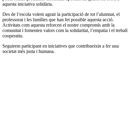
aquesta iniciativa solidària.
Des de l’escola volem agrair la participació de tot l’alumnat, el
professorat i les famílies que han fet possible aquesta acció.
Activitats com aquesta reforcen el nostre compromís amb la
comunitat i fomenten valors com la solidaritat, l’empatia i el treball
cooperatiu.
Seguirem participant en iniciatives que contribueixin a fer una
societat més justa i humana.
Col·legi Sant Josep-Teresianes - C/ Nàpols, 359 · 08025 ·