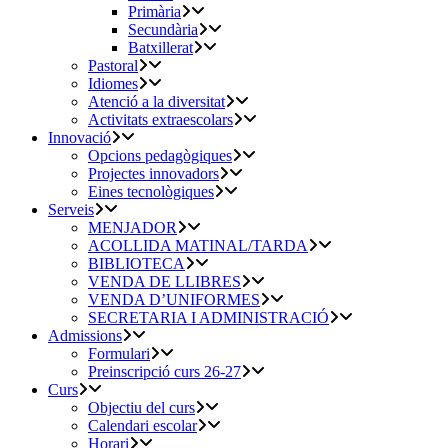
Primària
Secundària
Batxillerat
Pastoral
Idiomes
Atenció a la diversitat
Activitats extraescolars
Innovació
Opcions pedagògiques
Projectes innovadors
Eines tecnològiques
Serveis
MENJADOR
ACOLLIDA MATINAL/TARDA
BIBLIOTECA
VENDA DE LLIBRES
VENDA D’UNIFORMES
SECRETARIA I ADMINISTRACIÓ
Admissions
Formulari
Preinscripció curs 26-27
Curs
Objectiu del curs
Calendari escolar
Horari