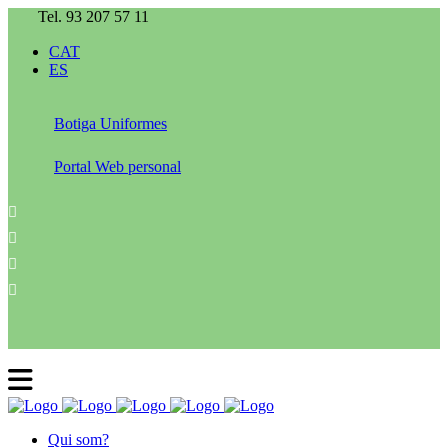
Tel. 93 207 57 11
CAT
ES
Botiga Uniformes
Portal Web personal
Qui som?