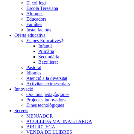
El col·legi
Escola Teresiana
Alumnes
Educadors
Famílies
Instal·lacions
Oferta educativa
Etapes Educatives
Infantil
Primària
Secundària
Batxillerat
Pastoral
Idiomes
Atenció a la diversitat
Activitats extraescolars
Innovació
Opcions pedagògiques
Projectes innovadors
Eines tecnològiques
Serveis
MENJADOR
ACOLLIDA MATINAL/TARDA
BIBLIOTECA
VENDA DE LLIBRES