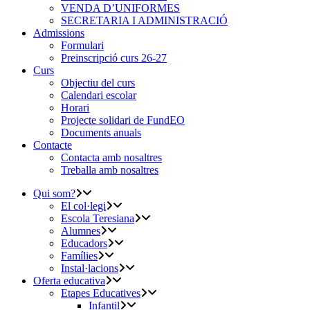
VENDA D’UNIFORMES
SECRETARIA I ADMINISTRACIÓ
Admissions
Formulari
Preinscripció curs 26-27
Curs
Objectiu del curs
Calendari escolar
Horari
Projecte solidari de FundEO
Documents anuals
Contacte
Contacta amb nosaltres
Treballa amb nosaltres
Qui som?
El col·legi
Escola Teresiana
Alumnes
Educadors
Famílies
Instal·lacions
Oferta educativa
Etapes Educatives
Infantil